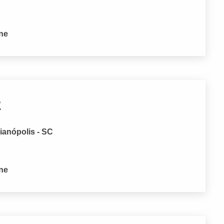
one
z
ianópolis - SC
one