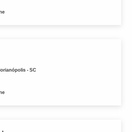
one
lorianópolis - SC
one