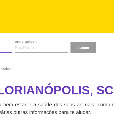
onde quiser:
buscar
inários
 FLORIANÓPOLIS, SC
o bem-estar e a saúde dos seus animais, como ca
várias outras informações para te ajudar.