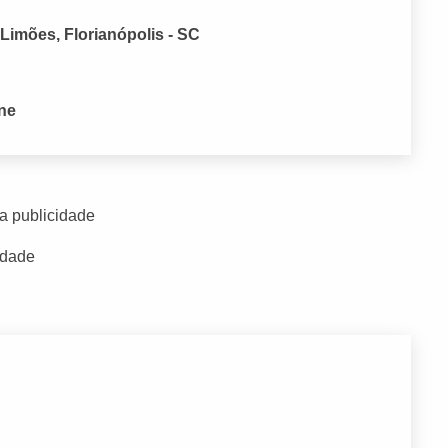
Limões, Florianópolis - SC
one
a publicidade
idade