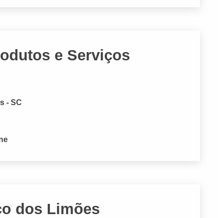
odutos e Serviços
s - SC
one
aco dos Limões