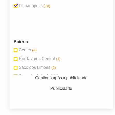
Florianopolis
(10)
Bairros
Centro
(4)
Rio Tavares Central
(1)
Saco dos Limões
(2)
Santo Antônio de Lisboa
(1)
Continua após a publicidade
Trindade
(2)
Publicidade