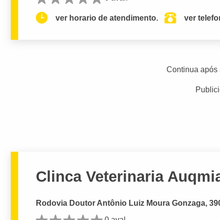
ver horario de atendimento.
ver telef
Continua após 
Public
Clinca Veterinaria Auqmi
Rodovia Doutor Antônio Luiz Moura Gonzaga, 3905
0 aval.