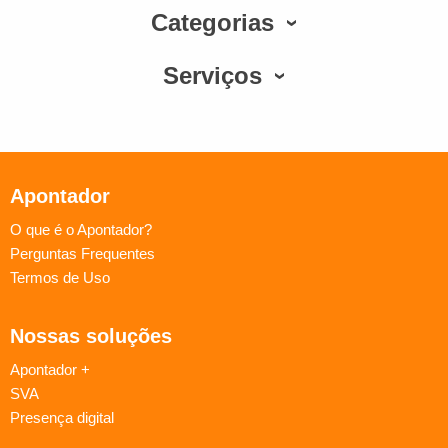
Categorias
Serviços
Apontador
O que é o Apontador?
Perguntas Frequentes
Termos de Uso
Nossas soluções
Apontador +
SVA
Presença digital