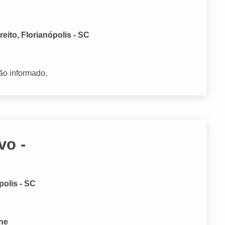
eito, Florianópolis - SC
ão informado.
vo -
polis - SC
one