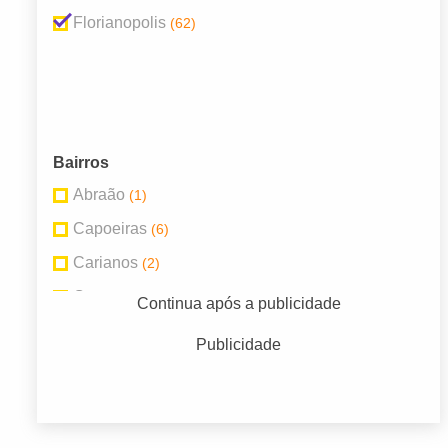
Florianopolis
(62)
Bairros
Abraão
(1)
Capoeiras
(6)
Carianos
(2)
Centro
(21)
Continua após a publicidade
Coqueiros
(2)
Publicidade
Estreito
(6)
Ingleses
(2)
Itacorubi
(9)