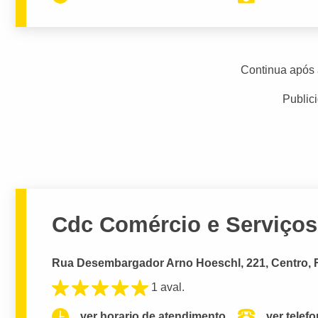
Continua após 
Public
Cdc Comércio e Serviço
Rua Desembargador Arno Hoeschl, 221, Centro, F
1 aval.
ver horario de atendimento.
ver telef