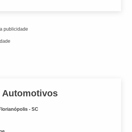
a publicidade
idade
s Automotivos
lorianópolis - SC
one