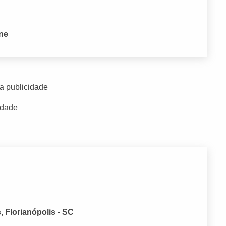
one
a publicidade
idade
, Florianópolis - SC