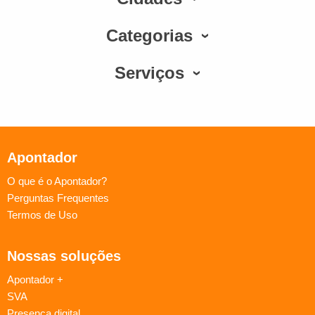
Categorias
Serviços
Apontador
O que é o Apontador?
Perguntas Frequentes
Termos de Uso
Nossas soluções
Apontador +
SVA
Presença digital