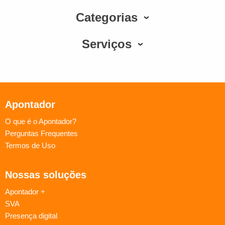
Categorias
Serviços
Apontador
O que é o Apontador?
Perguntas Frequentes
Termos de Uso
Nossas soluções
Apontador +
SVA
Presença digital