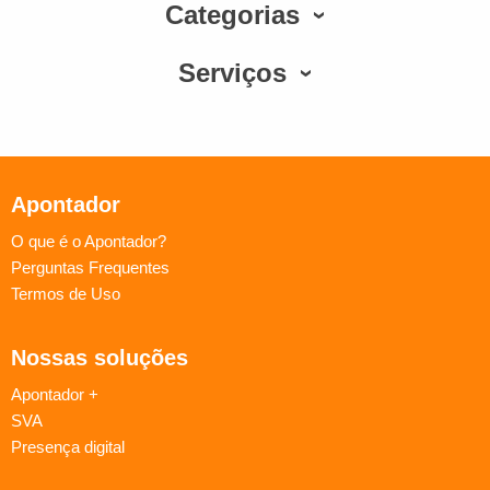
Categorias
Serviços
Apontador
O que é o Apontador?
Perguntas Frequentes
Termos de Uso
Nossas soluções
Apontador +
SVA
Presença digital