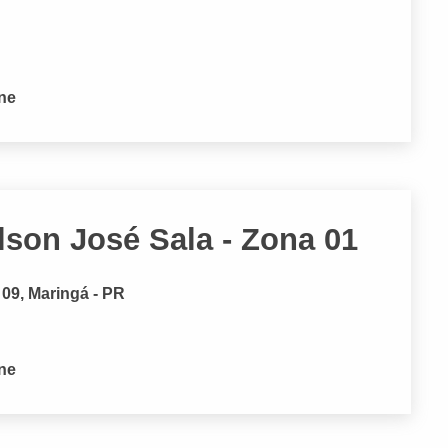
one
lson José Sala - Zona 01
09, Maringá - PR
one