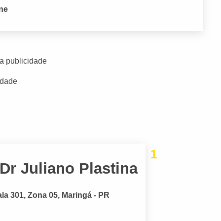
one
a publicidade
idade
1
 Dr Juliano Plastina
la 301, Zona 05, Maringá - PR