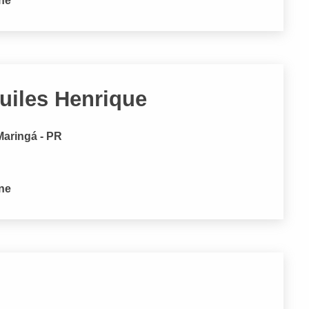
one
quiles Henrique
Maringá - PR
one