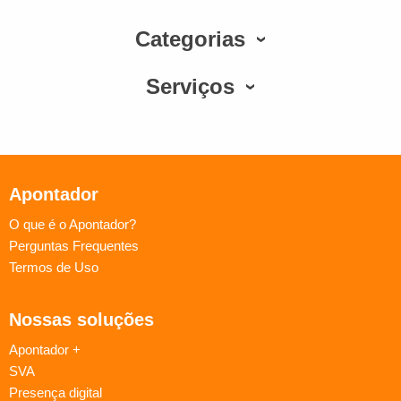
Categorias
Serviços
Apontador
O que é o Apontador?
Perguntas Frequentes
Termos de Uso
Nossas soluções
Apontador +
SVA
Presença digital