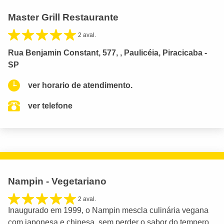
Master Grill Restaurante
2 aval.
Rua Benjamin Constant, 577, , Paulicéia, Piracicaba -
SP
ver horario de atendimento.
ver telefone
Nampin - Vegetariano
2 aval.
Inaugurado em 1999, o Nampin mescla culinária vegana
com japonesa e chinesa, sem perder o sabor do tempero