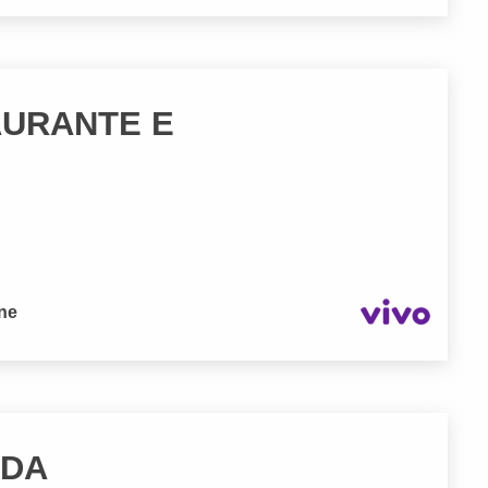
AURANTE E
one
TDA