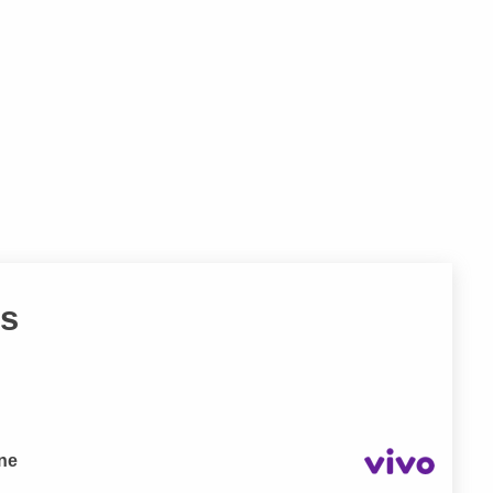
es
one