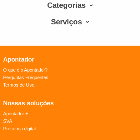
Categorias
Serviços
Apontador
O que é o Apontador?
Perguntas Frequentes
Termos de Uso
Nossas soluções
Apontador +
SVA
Presença digital