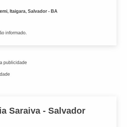
mi, Itaigara, Salvador - BA
ão informado.
a publicidade
idade
ia Saraiva - Salvador