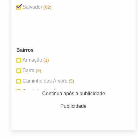
Salvador
(62)
Bairros
Armação
(1)
Barra
(3)
Caminho das Árvore
(5)
Caminho das Árvores
(5)
Continua após a publicidade
Centro
(6)
Publicidade
Engenho Velho de Brotas
(2)
Itaigara
(4)
Pernambués
(5)