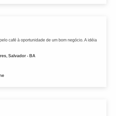
 pelo café à oportunidade de um bom negócio. A idéia
es, Salvador - BA
one