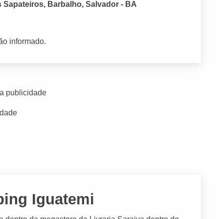
 Sapateiros, Barbalho, Salvador - BA
ão informado.
a publicidade
idade
ping Iguatemi