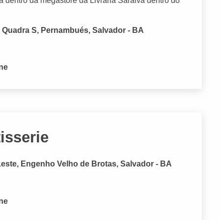
a dentro da megastore da Livraria Saraiva dentro do
6, Quadra S, Pernambués, Salvador - BA
one
isserie
Leste, Engenho Velho de Brotas, Salvador - BA
one