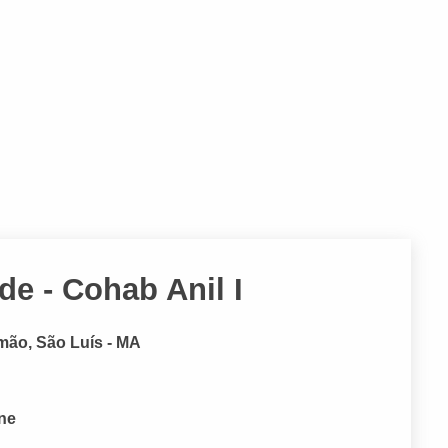
e - Cohab Anil I
mão, São Luís - MA
one