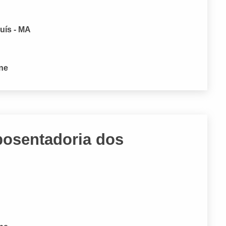
uís - MA
one
posentadoria dos