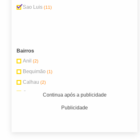
Sao Luis
(11)
Bairros
Anil
(2)
Bequimão
(1)
Calhau
(2)
Centro
(1)
Continua após a publicidade
Cohatrac
(1)
Publicidade
Renascença
(3)
Santa Eulália
(1)