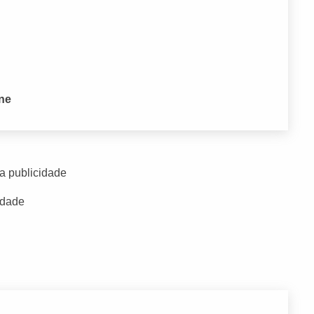
one
a publicidade
idade