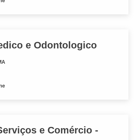
one
edico e Odontologico
 MA
one
Serviços e Comércio -