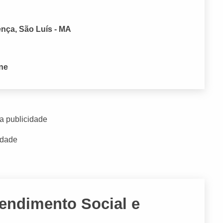
ença, São Luís - MA
one
a publicidade
idade
tendimento Social e