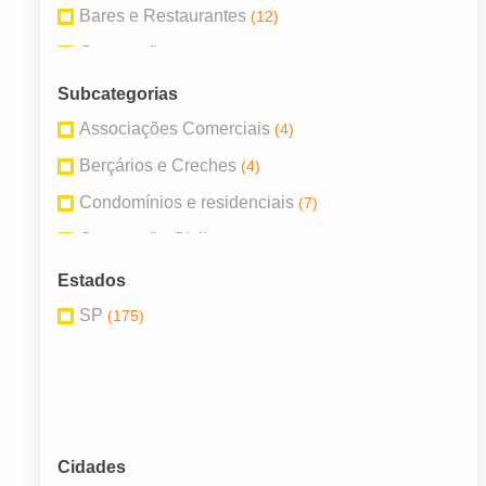
Bares e Restaurantes
(12)
Construção
(16)
Educação
(8)
Subcategorias
Endereços Empresariais
(27)
Associações Comerciais
(4)
Entretenimento e Lazer
(7)
Berçários e Creches
(4)
Imobiliárias e Corretores
(12)
Condomínios e residenciais
(7)
Informática
(9)
Construção Civil
(5)
Terceiro Setor
(8)
Construção (Geral)
(6)
Estados
Endereços Empresariais
(28)
SP
(175)
Escritório de Engenharia
(5)
Farmácias e Drogarias
(4)
Materiais de Construção
(4)
Serviços em Informática
(7)
Cidades