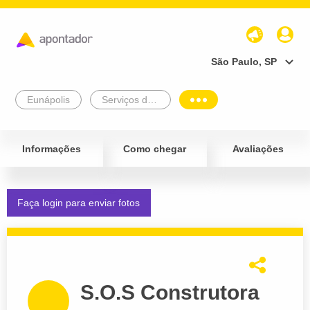
São Paulo, SP
Eunápolis
Serviços de Engenharia e Arquitetura
Informações
Como chegar
Avaliações
Faça login para enviar fotos
S.O.S Construtora