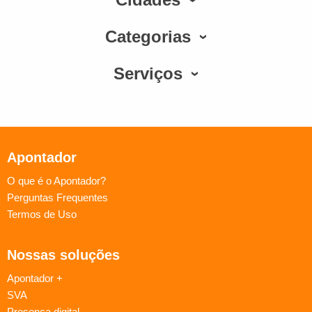
Categorias
Serviços
Apontador
O que é o Apontador?
Perguntas Frequentes
Termos de Uso
Nossas soluções
Apontador +
SVA
Presença digital