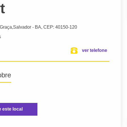
t
 Graça,
Salvador
- BA,
CEP: 40150-120
s
ver telefone
obre
e este local