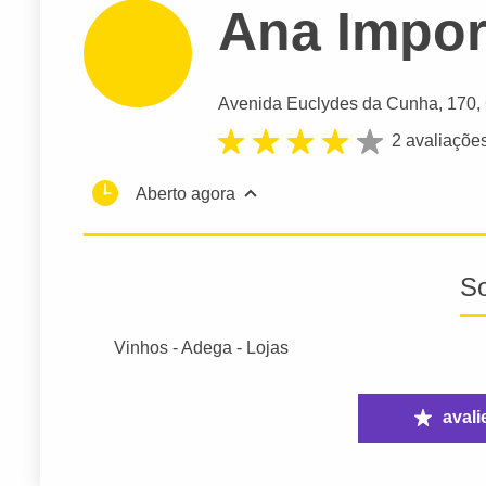
Ana Impor
Avenida Euclydes da Cunha
, 170,
2 avaliaçõe
Aberto agora
S
Vinhos - Adega - Lojas
avali