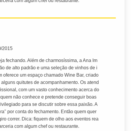
arceria com algum chef ou restaurante.
0/2015
eja fechando. Além de charmosíssima, a Ana Im
ão de alto padrão e uma seleção de vinhos de i
ém oferece um espaço chamado Wine Bar, criado
a alguns quitutes de acompanhamento. Os atend
issional, com um vasto conhecimento acerca do
ra quem não conhece e pretende conseguir boas
ivilegiado para se discutir sobre essa paixão. A
ora" por conta do fechamento. Então quem quer
iro correr. Dica: fiquem de olho aos eventos rea
arceria com algum chef ou restaurante.