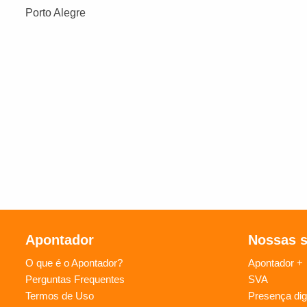
Porto Alegre
Apontador
Nossas 
O que é o Apontador?
Apontador +
Perguntas Frequentes
SVA
Termos de Uso
Presença digi