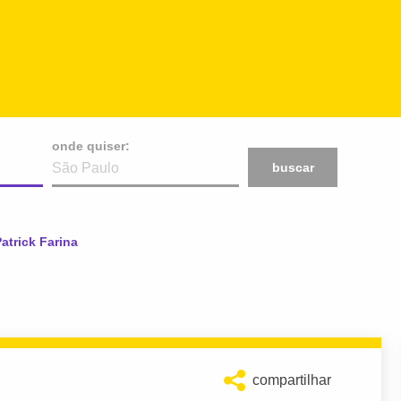
onde quiser:
buscar
tual:
atrick Farina
compartilhar