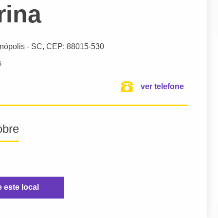
rina
anópolis
- SC,
CEP: 88015-530
s
ver telefone
obre
e este local