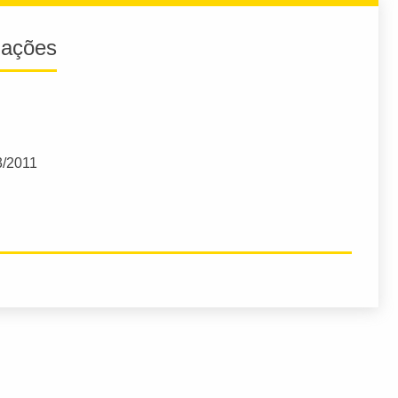
iações
3/2011