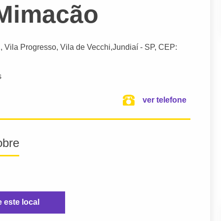
 Mimacão
1, Vila Progresso, Vila de Vecchi,
Jundiaí
- SP,
CEP:
s
ver telefone
obre
e este local