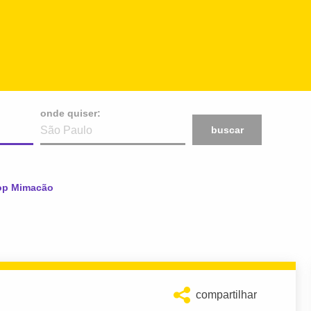
onde quiser:
buscar
op Mimacão
compartilhar