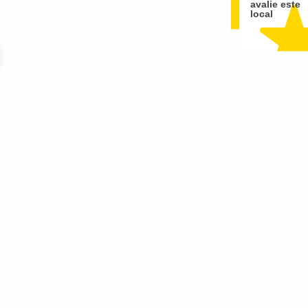
avalie este
local
 &