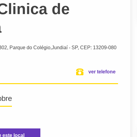
Clinica de
a
 302, Parque do Colégio,
Jundiaí
- SP,
CEP: 13209-080
ver telefone
obre
e este local