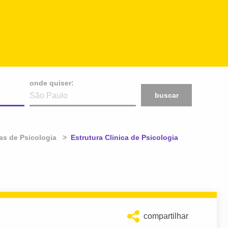
onde quiser:
buscar
cas de Psicologia
Atual:
Estrutura Clinica de Psicologia
compartilhar