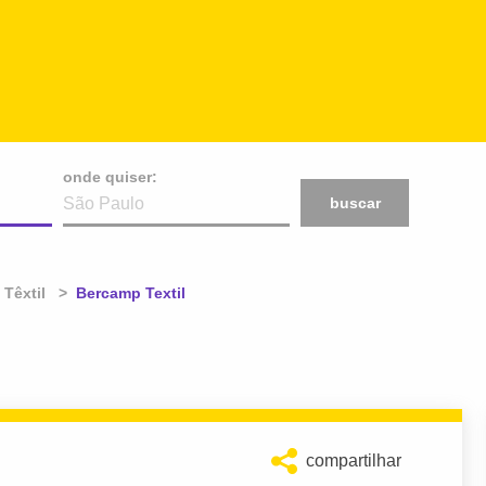
onde quiser:
buscar
 Têxtil
Atual:
Bercamp Textil
compartilhar