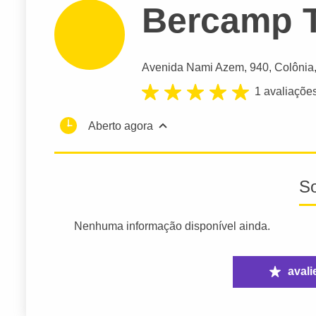
Bercamp T
Avenida Nami Azem
, 940, Colônia
1 avaliaçõe
Aberto agora
S
Nenhuma informação disponível ainda.
avali