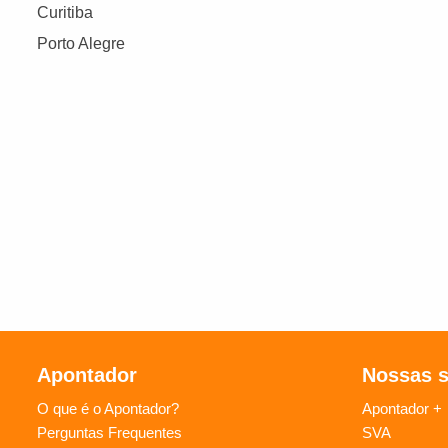
Curitiba
Porto Alegre
Apontador
Nossas 
O que é o Apontador?
Apontador +
Perguntas Frequentes
SVA