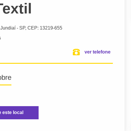
extil
,
Jundiaí
- SP,
CEP: 13219-655
s
ver telefone
obre
e este local