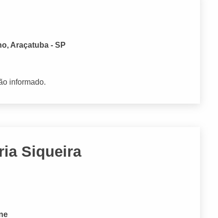
no, Araçatuba - SP
ão informado.
ia Siqueira
one