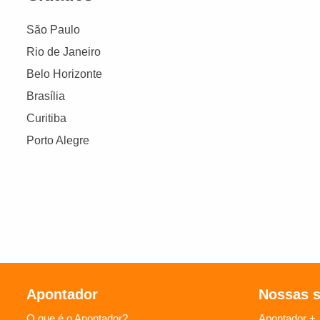
São Paulo
Rio de Janeiro
Belo Horizonte
Brasília
Curitiba
Porto Alegre
Apontador
Nossas 
O que é o Apontador?
Apontador +