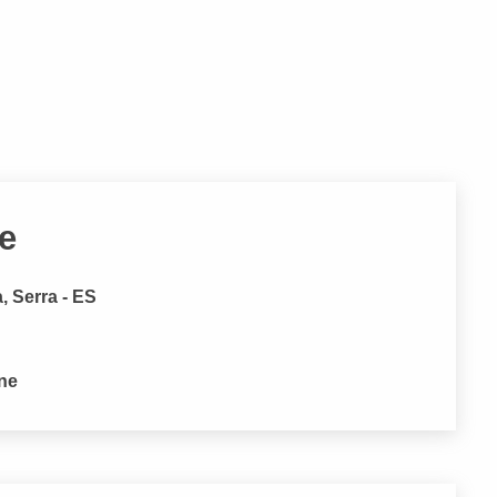
de
, Serra - ES
one