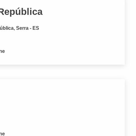
República
blica, Serra - ES
one
one