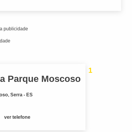
a publicidade
idade
1
cia Parque Moscoso
so, Serra - ES
ver telefone