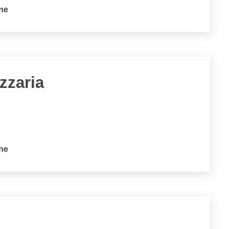
one
zzaria
one