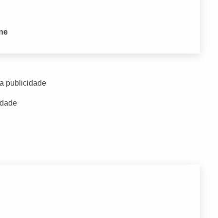
one
a publicidade
idade