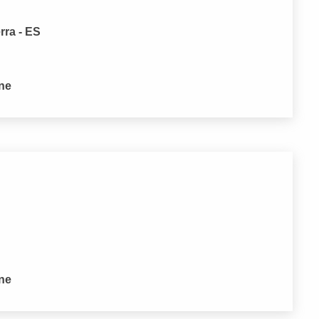
rra - ES
one
one