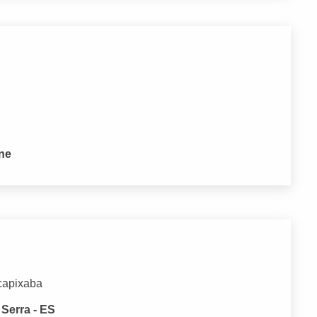
one
capixaba
Serra - ES