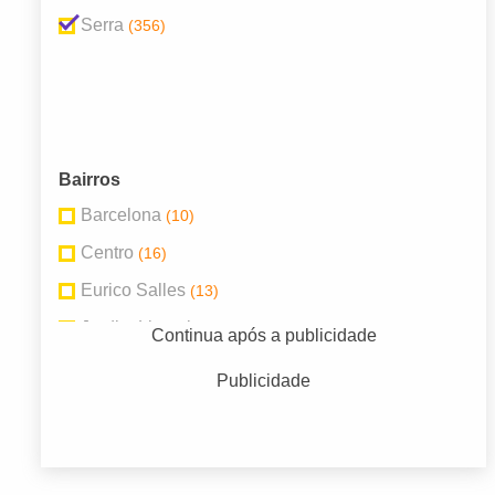
Serra
(356)
Bairros
Barcelona
(10)
Centro
(16)
Eurico Salles
(13)
Jardim Limoeiro
(9)
Continua após a publicidade
Laranjeiras
(44)
Publicidade
Mata da Serra
(10)
Praia de Bicanga
(28)
Serra Dourada
(13)