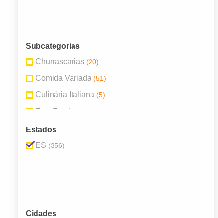
Subcategorias
Churrascarias
(20)
Comida Variada
(51)
Culinária Italiana
(5)
Fast Food
(14)
Frutos do Mar
(4)
Estados
Lanchonetes
(77)
ES
(356)
Pastelarias
(5)
Pizzarias
(38)
Restaurantes
(104)
Sorveterias
(6)
Cidades