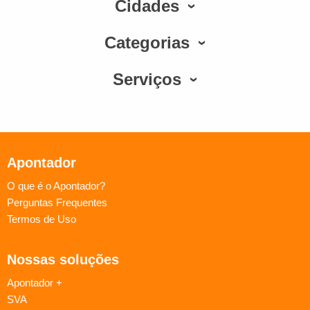
Cidades
Categorias
Serviços
Apontador
O que é o Apontador?
Perguntas Frequentes
Termos de Uso
Nossas soluções
Apontador +
SVA