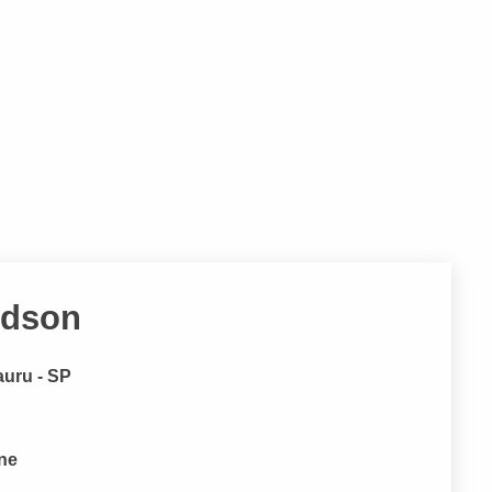
Edson
auru - SP
one