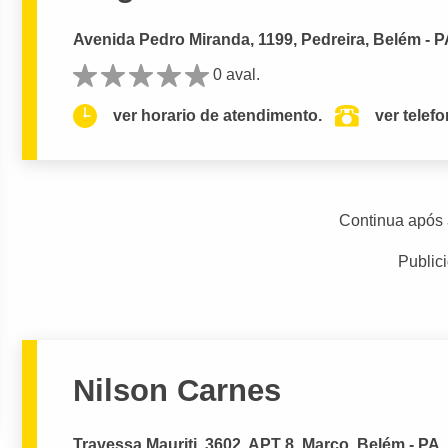
Avenida Pedro Miranda, 1199, Pedreira, Belém - 
0 aval.
ver horario de atendimento.
ver telef
Continua após 
Public
Nilson Carnes
Travessa Mauriti, 3602, APT 8, Marco, Belém - PA