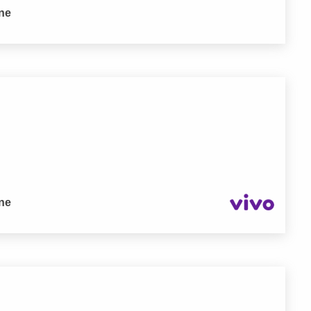
one
one