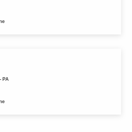
one
- PA
one