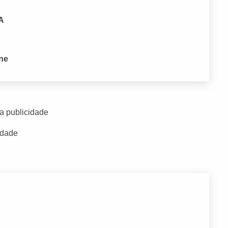
PA
one
a publicidade
idade