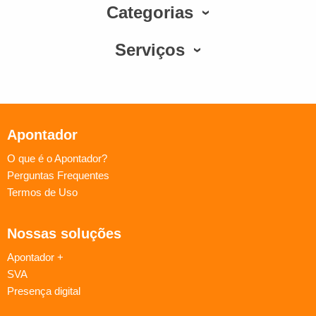
Categorias
Serviços
Apontador
O que é o Apontador?
Perguntas Frequentes
Termos de Uso
Nossas soluções
Apontador +
SVA
Presença digital