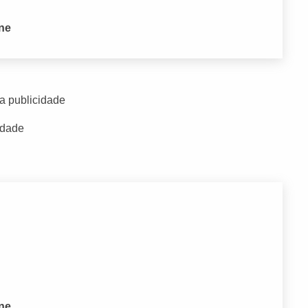
one
a publicidade
idade
one