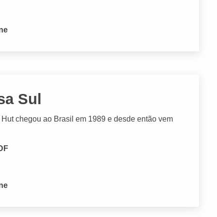
one
sa Sul
a Hut chegou ao Brasil em 1989 e desde então vem
 DF
one