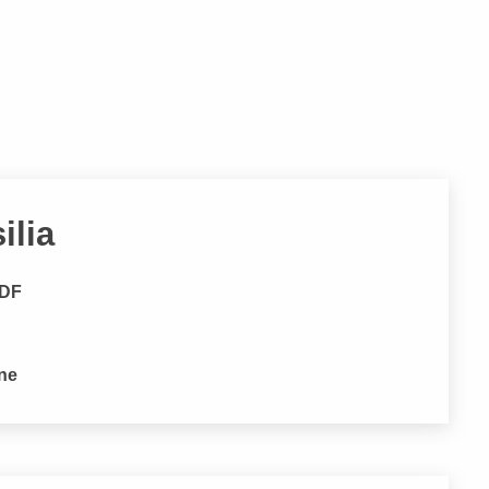
ilia
 DF
one