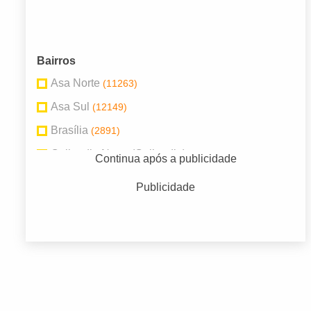
Bairros
Asa Norte
(11263)
Asa Sul
(12149)
Brasília
(2891)
Ceilandia Norte (Ceilandia)
(2798)
Continua após a publicidade
Centro
(10352)
Publicidade
Recanto das Emas
(2901)
Santa Maria
(3209)
Sobradinho
(3899)
Taguatinga
(5849)
Taguatinga Norte (Taguatinga)
(3775)