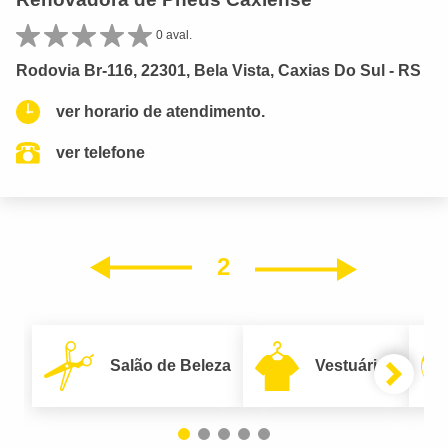
0 aval.
Rodovia Br-116, 22301, Bela Vista, Caxias Do Sul - RS
ver horario de atendimento.
ver telefone
2
Próxim
Anterior
Salão de Beleza
Vestuário