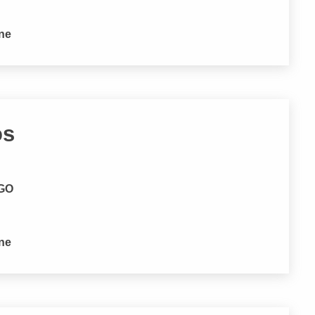
one
os
 GO
one