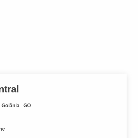
ntral
, Goiânia - GO
one