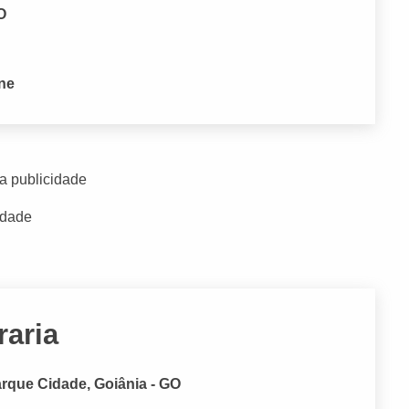
O
one
a publicidade
idade
raria
arque Cidade, Goiânia - GO