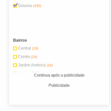
Goiania
(435)
Bairros
Central
(19)
Centro
(24)
Jardim América
(16)
Jardim Goiás
(12)
Continua após a publicidade
Jardim Novo Mundo
(10)
Publicidade
Setor Bueno
(19)
Setor Central
(28)
Setor Leste Universitário
(17)