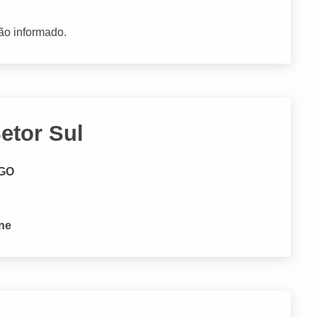
ão informado.
Setor Sul
 GO
one