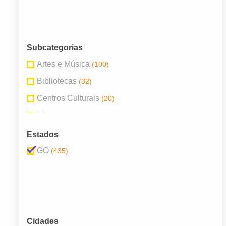
Subcategorias
Artes e Música
(100)
Bibliotecas
(32)
Centros Culturais
(20)
Cinema
(34)
Cultura
(23)
Estados
Galerias
(4)
GO
(435)
Livrarias
(121)
Museus
(34)
Papelarias
(48)
Teatros
(12)
Cidades