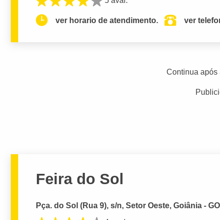
5 aval.
ver horario de atendimento.
ver telef
Continua após 
Public
Feira do Sol
Pça. do Sol (Rua 9), s/n, Setor Oeste, Goiânia - G