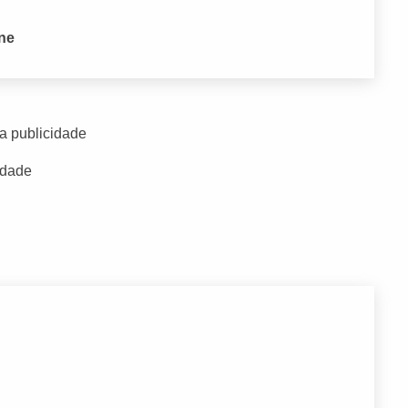
one
a publicidade
idade
O