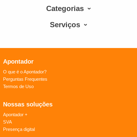
Categorias
Serviços
Apontador
O que é o Apontador?
Perguntas Frequentes
Termos de Uso
Nossas soluções
Apontador +
SVA
Presença digital