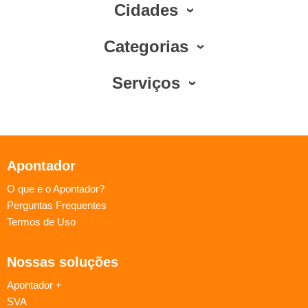
Cidades
Categorias
Serviços
Apontador
O que é o Apontador?
Perguntas Frequentes
Termos de Uso
Nossas soluções
Apontador +
SVA