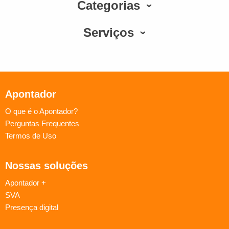
Categorias
Serviços
Apontador
O que é o Apontador?
Perguntas Frequentes
Termos de Uso
Nossas soluções
Apontador +
SVA
Presença digital