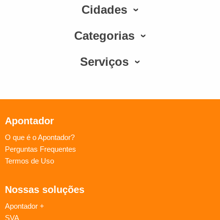
Cidades
Categorias
Serviços
Apontador
O que é o Apontador?
Perguntas Frequentes
Termos de Uso
Nossas soluções
Apontador +
SVA