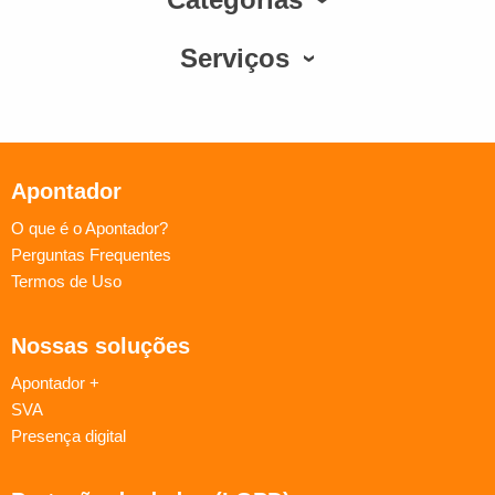
Serviços
Apontador
O que é o Apontador?
Perguntas Frequentes
Termos de Uso
Nossas soluções
Apontador +
SVA
Presença digital