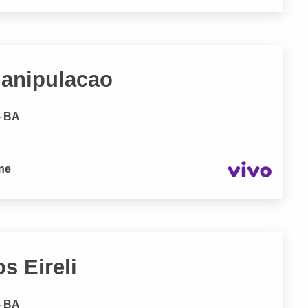
Manipulacao
- BA
one
s Eireli
- BA