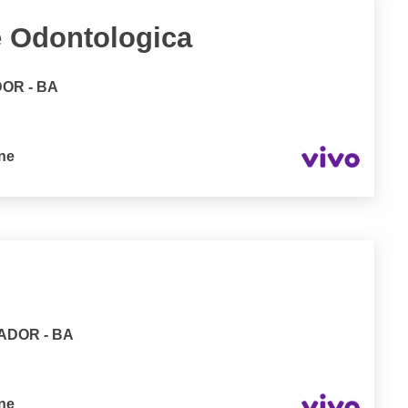
 Odontologica
DOR - BA
one
VADOR - BA
one