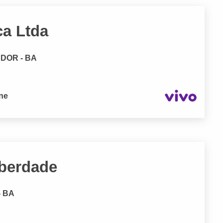
ca Ltda
ADOR - BA
one
iberdade
- BA