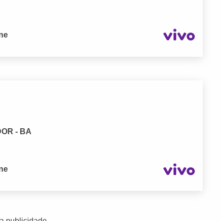
one
DOR - BA
one
a publicidade