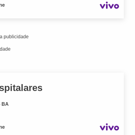
one
a publicidade
idade
spitalares
- BA
one