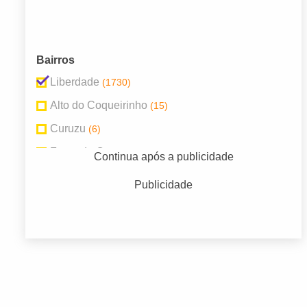
Bairros
Liberdade
(1730)
Alto do Coqueirinho
(15)
Curuzu
(6)
Fazenda Coutos
(1)
Continua após a publicidade
Lapinha
(2)
Publicidade
Pero Vaz
(4)
Piraja
(9)
Pirajá
(6)
São Marcos
(2)
Valéria
(2)