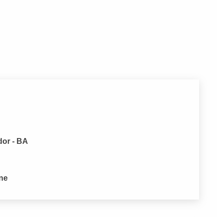
dor - BA
one