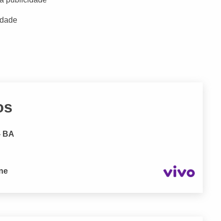
idade
os
- BA
one