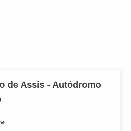
o de Assis - Autódromo
J
one