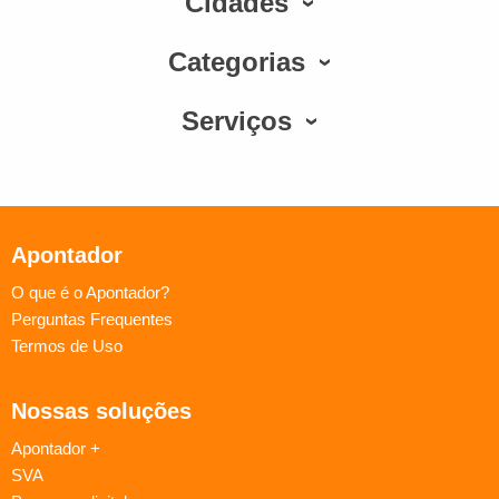
Cidades
Categorias
Serviços
Apontador
O que é o Apontador?
Perguntas Frequentes
Termos de Uso
Nossas soluções
Apontador +
SVA