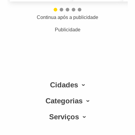
Continua após a publicidade
Publicidade
Cidades
Categorias
Serviços