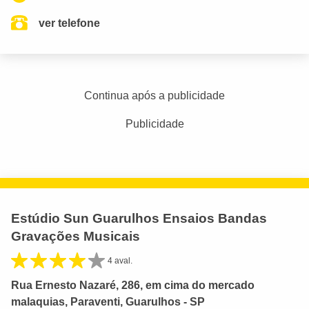
ver telefone
Continua após a publicidade
Publicidade
Estúdio Sun Guarulhos Ensaios Bandas
Gravações Musicais
4 aval.
Rua Ernesto Nazaré, 286, em cima do mercado
malaquias, Paraventi, Guarulhos - SP