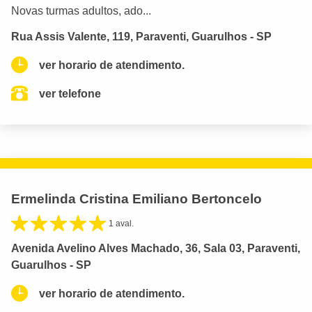
Novas turmas adultos, ado...
Rua Assis Valente, 119, Paraventi, Guarulhos - SP
ver horario de atendimento.
ver telefone
Ermelinda Cristina Emiliano Bertoncelo
1 aval.
Avenida Avelino Alves Machado, 36, Sala 03, Paraventi,
Guarulhos - SP
ver horario de atendimento.