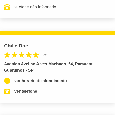
telefone não informado.
Chilic Doc
1 aval.
Avenida Avelino Alves Machado, 54, Paraventi,
Guarulhos - SP
ver horario de atendimento.
ver telefone