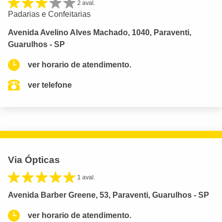
2 aval.
Padarias e Confeitarias
Avenida Avelino Alves Machado, 1040, Paraventi,
Guarulhos - SP
ver horario de atendimento.
ver telefone
Via Ópticas
1 aval.
Avenida Barber Greene, 53, Paraventi, Guarulhos - SP
ver horario de atendimento.