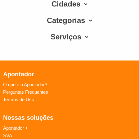
Cidades
Categorias
Serviços
Apontador
O que é o Apontador?
Perguntas Frequentes
Termos de Uso
Nossas soluções
Apontador +
SVA