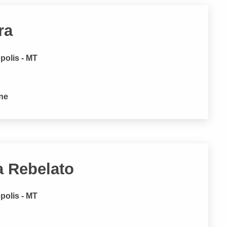
ra
polis - MT
one
a Rebelato
polis - MT