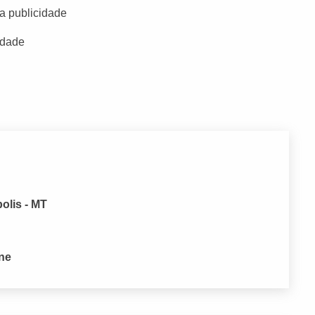
a publicidade
idade
olis - MT
one