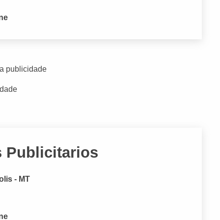
one
a publicidade
idade
Publicitarios
lis - MT
one