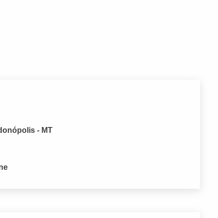
donópolis - MT
one