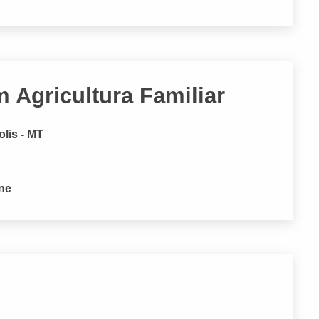
m Agricultura Familiar
lis - MT
one