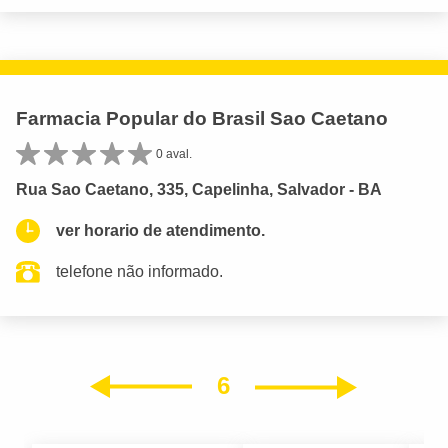
Farmacia Popular do Brasil Sao Caetano
0 aval.
Rua Sao Caetano, 335, Capelinha, Salvador - BA
ver horario de atendimento.
telefone não informado.
6
Próxim
Anterior