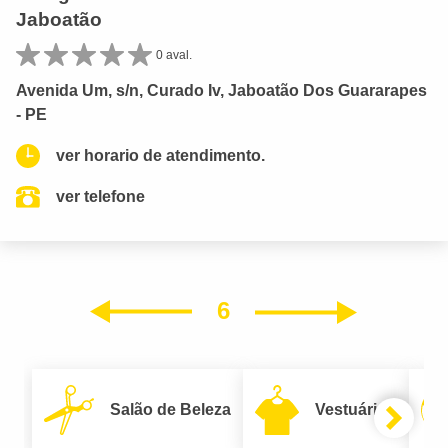
Jaboatão
0 aval.
Avenida Um, s/n, Curado Iv, Jaboatão Dos Guararapes
- PE
ver horario de atendimento.
ver telefone
6
Próxim
Anterior
Salão de Beleza
Vestuário