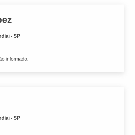
oez
diaí - SP
ão informado.
diaí - SP