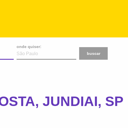
onde quiser:
buscar
STA, JUNDIAI, SP