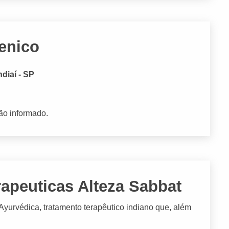
enico
diaí - SP
ão informado.
apeuticas Alteza Sabbat
urvédica, tratamento terapêutico indiano que, além