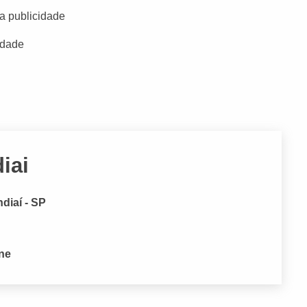
a publicidade
idade
iai
diaí - SP
one