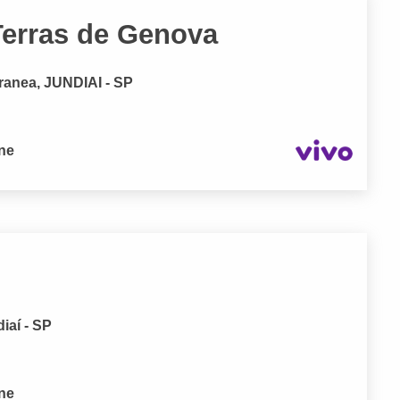
erras de Genova
anea, JUNDIAI - SP
one
iaí - SP
one