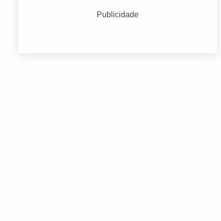
Educação
(260)
Publicidade
Endereços Empresariais
(871)
Serviços Financeiros e Administrativos
(277)
Serviços Médicos e Consultórios
(234)
Terceiro Setor
(285)
Transporte
(181)