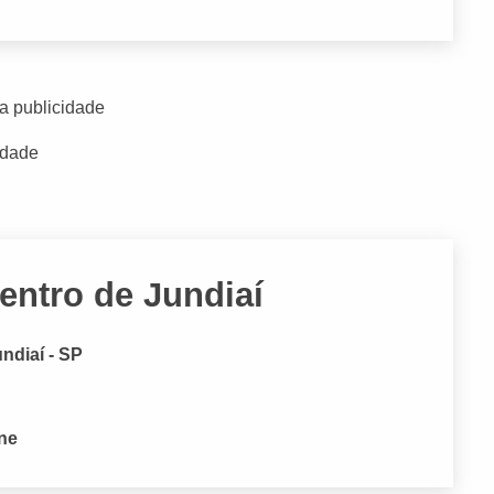
a publicidade
idade
entro de Jundiaí
undiaí - SP
one