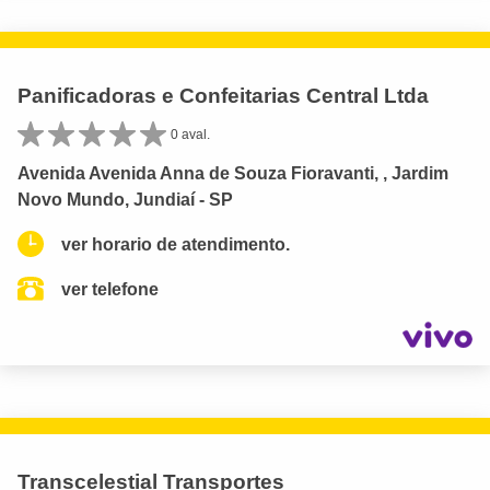
Panificadoras e Confeitarias Central Ltda
0 aval.
Avenida Avenida Anna de Souza Fioravanti, , Jardim
Novo Mundo, Jundiaí - SP
ver horario de atendimento.
ver telefone
Transcelestial Transportes