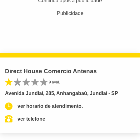
Continua após a publicidade
Publicidade
Direct House Comercio Antenas
9 aval.
Avenida Jundiaí, 285, Anhangabaú, Jundiaí - SP
ver horario de atendimento.
ver telefone