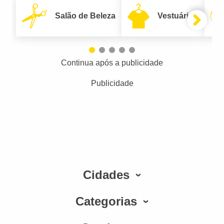
Salão de Beleza
Vestuário
Continua após a publicidade
Publicidade
Cidades
Categorias