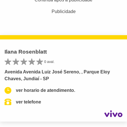
Publicidade
Ilana Rosenblatt
0 aval.
Avenida Avenida Luiz José Sereno, , Parque Eloy
Chaves, Jundiaí - SP
ver horario de atendimento.
ver telefone