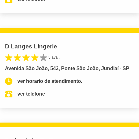
D Langes Lingerie
5 aval.
Avenida São João, 543, Ponte São João, Jundiaí - SP
ver horario de atendimento.
ver telefone