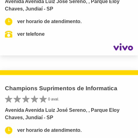
Avenida Avenida Luiz José Sereno, , Parque Eloy
Chaves, Jundiaí - SP
ver horario de atendimento.
ver telefone
Champions Suprimentos de Informatica
0 aval.
Avenida Avenida Luiz José Sereno, , Parque Eloy
Chaves, Jundiaí - SP
ver horario de atendimento.