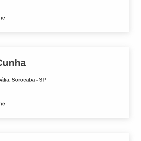
one
 Cunha
ália, Sorocaba - SP
one