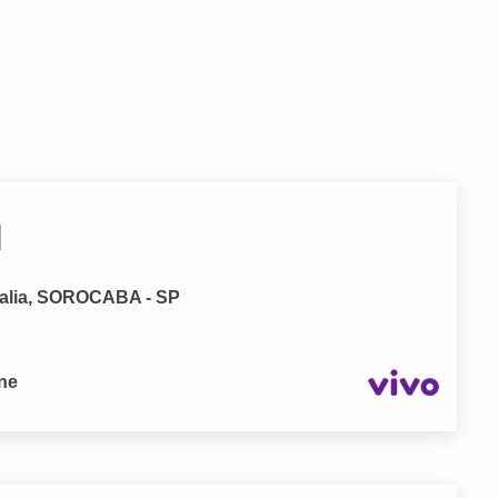
l
alia, SOROCABA - SP
one