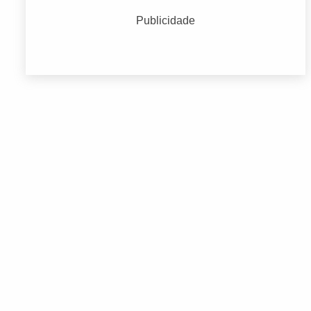
Endereços Empresariais
(924)
Publicidade
Indústria e Comércio
(281)
Moda e Acessórios
(311)
Serviços Financeiros e Administrativos
(420)
Serviços Médicos e Consultórios
(451)
Terceiro Setor
(304)