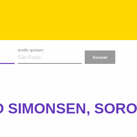
onde quiser:
buscar
 SIMONSEN, SORO