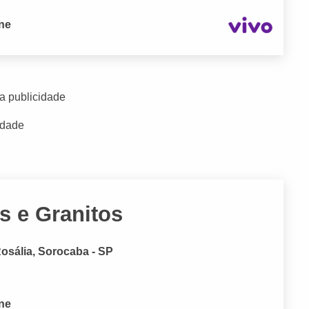
one
a publicidade
idade
s e Granitos
osália, Sorocaba - SP
one