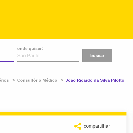
onde quiser:
buscar
órios
Consultório Médico
Atual:
Joao Ricardo da Silva Pilotto
compartilhar