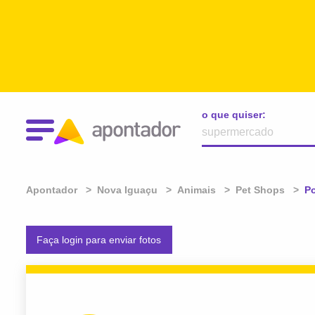
o que quiser:
Apontador
Nova Iguaçu
Animais
Pet Shops
At
P
Faça login para enviar fotos