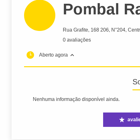
Pombal R
Rua Grafite
, 168 206, N°204, Centr
0 avaliações
Aberto agora
S
Nenhuma informação disponível ainda.
avali