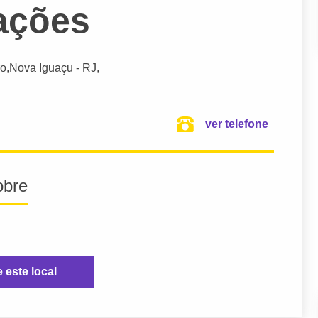
ações
o,
Nova Iguaçu
- RJ,
ver telefone
obre
e este local