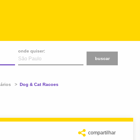
onde quiser:
buscar
ários
Atual:
Dog & Cat Racoes
compartilhar